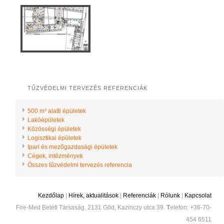
TŰZVÉDELMI TERVEZÉS REFERENCIÁK
500 m² alatti épületek
Lakóépületek
Közösségi épületek
Logisztikai épületek
Ipari és mezőgazdasági épületek
Cégek, intézmények
Összes tűzvédelmi tervezés referencia
Kezdőlap
|
Hírek, aktualitások
|
Referenciák
|
Rólunk
|
Kapcsolat
Fire-Med Betéti Társaság, 2131 Göd, Kazinczy utca 39.
T
elefon: +36-70-
454 6511