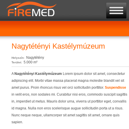
Nagytétényi Kastélymúzeum
Nagytétény
Helyszín:
5.000 m²
Terület:
A
Nagytétényi Kastélymúzeum
Lorem ipsum dolor sit amet, consectetur
adipiscing elit. Morbi vitae massa placerat magna molestie blandit vel sit
amet purus. Proin rhoncus risus vel orci sollicitudin porttitor.
Suspendisse
in velit eros, non sodales mi. Curabitur nisi eros, commodo suscipit sagittis
in, imperdiet ut metus. Mauris dolor urna, viverra ut porttitor eget, convallis
id magna. Nulla non eros scelerisque augue sollicitudin porta ut a risus.
Nunc neque neque, ullamcorper sit amet sagittis sit amet, ornare quis
sapien.